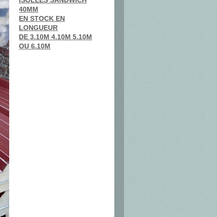
ISOLEES SANDWICH
40MM
EN STOCK EN
LONGUEUR
DE 3.10M 4.10M 5.10M
OU 6.10M