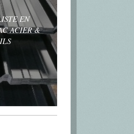
ISTE EN
AC ACIER &
ILS