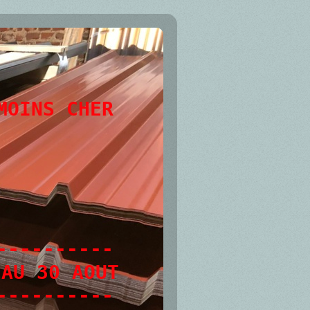
MOINS CHER
----------
 AU 30 AOUT
----------