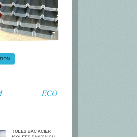
TION
EE 40MM ECO
PAR
TOLES BAC ACIER